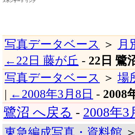
スポンサード リンク
写真データベース
＞
月
←22日 藤が丘
-
22日 鷺
写真データベース
＞
場
|
←2008年3月8日
-
2008
鷺沼 へ戻る
-
2008年
東急編成写真・資料館
＞