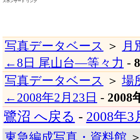
スポンサード リンク
写真データベース
＞
月
←8日 尾山台―等々力
-
写真データベース
＞
場
←2008年2月23日
-
200
鷺沼 へ戻る
-
2008年
東急編成写真・資料館
＞