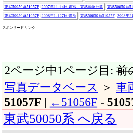
東武50050系51057F
|
2007年11月4日 姫宮―東武動物公園
東武50050系51
東武50050系51057F
|
2008年1月27日 鷺沼
東武50050系51057F
|
2008年
スポンサード リンク
2ページ中1ページ目:
前
写真データベース
＞
車
51057F
|
←51056F
-
5105
東武50050系 へ戻る