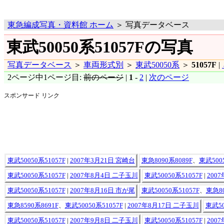
東急編成写真・資料館 ホーム
＞ 写真データベース
東武50050系51057Fの写真
写真データベース
＞
車両形式別
＞
東武50050系
＞
51057F
|
2ページ中1ページ目:
前のページ
|
1
-
2
|
次のページ
スポンサード リンク
東武50050系51057F
|
2007年3月21日 宮崎台
東急8090系8089F
、
東武5005
東武50050系51057F
|
2007年8月4日 二子玉川
東武50050系51057F
|
200
東武50050系51057F
|
2007年8月16日 市が尾
東武50050系51057F
、
東急80
東急8590系8691F
、
東武50050系51057F
|
2007年8月17日 二子玉川
東武50
東武50050系51057F
|
2007年9月8日 二子玉川
東武50050系51057F
|
200