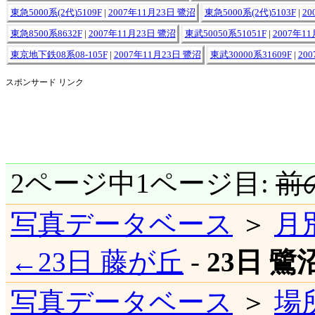
東急5000系(2代)5109F
|
2007年11月23日 鷺沼
東急5000系(2代)5103F
|
20
東急8500系8632F
|
2007年11月23日 鷺沼
東武50050系51051F
|
2007年1
東京地下鉄08系08-105F
|
2007年11月23日 鷺沼
東武30000系31609F
|
20
スポンサード リンク
2ページ中1ページ目:
前
写真データベース
＞
月
←23日 藤が丘
-
23日 鷺
写真データベース
＞
場