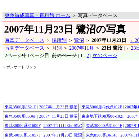
東急編成写真・資料館 ホーム
＞ 写真データベース
2007年11月23日 鷺沼の写真
写真データベース
＞
場所別
＞
鷺沼
＞
2007年11月23日
|
←2
写真データベース
＞
月別
＞
2007年11月
＞
23日 鷺沼
|
←23
2ページ中1ページ目:
前のページ
|
1
-
2
|
次のページ
スポンサード リンク
東急8500系8621F
|
2007年11月23日 鷺沼
東急5000系(2代)5102F
|
2007年
東急8500系8636F
|
2007年11月23日 鷺沼
東京地下鉄08系08-102F
|
2007
東武30000系31609F
|
2007年11月23日 鷺沼
東武30000系31604F
|
2007年
東武50050系51057F
|
2007年11月23日 鷺沼
東急8500系8614F
|
2007年1