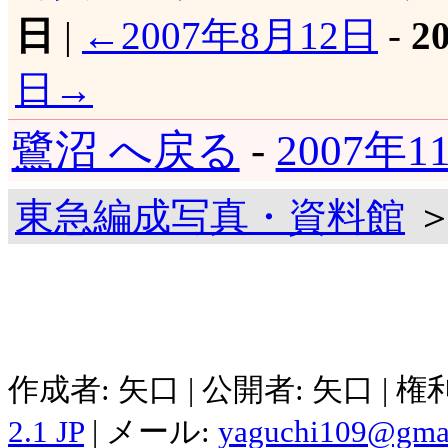
日
|
←2007年8月12日
-
2
日→
鷺沼 へ戻る
-
2007年
東急編成写真・資料館
＞
作成者: 矢口 | 公開者: 矢口 | 
2.1 JP
| メール:
yaguchi109@gma