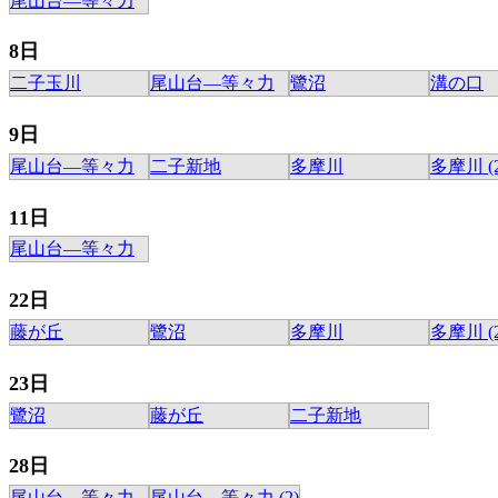
尾山台―等々力
8日
二子玉川
尾山台―等々力
鷺沼
溝の口
9日
尾山台―等々力
二子新地
多摩川
多摩川 (2
11日
尾山台―等々力
22日
藤が丘
鷺沼
多摩川
多摩川 (2
23日
鷺沼
藤が丘
二子新地
28日
尾山台―等々力
尾山台―等々力 (2)