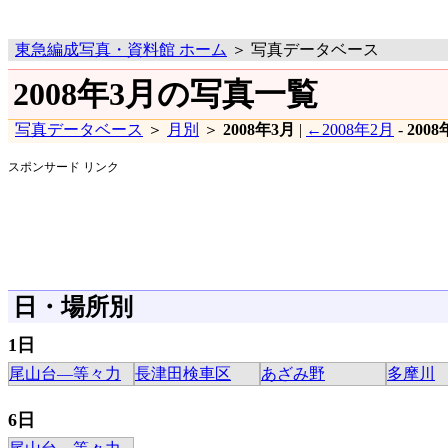
東急編成写真・資料館 ホーム
＞ 写真データベース
2008年3月の写真一覧
写真データベース
＞
月別
＞
2008年3月
|
←2008年2月
-
200
スポンサード リンク
日・場所別
1日
尾山台―等々力
長津田検車区
あざみ野
多摩川
6日