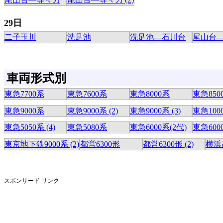
29日
二子玉川
洗足池
洗足池―石川台
尾山台
車両形式別
東急7700系
東急7600系
東急8000系
東急850
東急9000系
東急9000系 (2)
東急9000系 (3)
東急100
東急5050系 (4)
東急5080系
東急6000系(2代)
東急6000
東京地下鉄9000系 (2)
都営6300形
都営6300形 (2)
横浜
スポンサード リンク