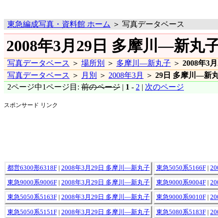
東急編成写真・資料館 ホーム
＞ 写真データベース
2008年3月29日 多摩川―新丸
写真データベース
＞
場所別
＞
多摩川―新丸子
＞
2008年3月
写真データベース
＞
月別
＞
2008年3月
＞
29日 多摩川―新
2ページ中1ページ目:
前のページ
|
1
-
2
|
次のページ
スポンサード リンク
都営6300形6318F
|
2008年3月29日 多摩川―新丸子
東急5050系5166F
|
2
東急9000系9006F
|
2008年3月29日 多摩川―新丸子
東急9000系9004F
|
2
東急5050系5163F
|
2008年3月29日 多摩川―新丸子
東急9000系9010F
|
2
東急5050系5151F
|
2008年3月29日 多摩川―新丸子
東急5080系5183F
|
2