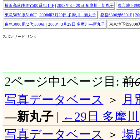
横浜高速鉄道Y500系Y514F
|
2008年3月29日 多摩川―新丸子
東京地下鉄90
東急5050系5160F
|
2008年3月29日 多摩川―新丸子
都営6300形6301F
|
2
東急3000系(2代)3006F
|
2008年3月29日 多摩川―新丸子
東京地下鉄9000系
スポンサード リンク
2ページ中1ページ目:
前
写真データベース
＞
月
―新丸子
|
←29日 多摩川
写真データベース
＞
場