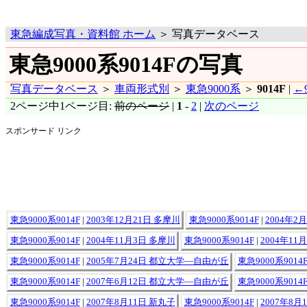
東急編成写真・資料館 ホーム
＞ 写真データベース
東急9000系9014Fの写真
写真データベース
＞
車両形式別
＞
東急9000系
＞
9014F
|
←9
2ページ中1ページ目:
前のページ
|
1
-
2
|
次のページ
スポンサード リンク
東急9000系9014F
|
2003年12月21日 多摩川
東急9000系9014F
|
2004年2
東急9000系9014F
|
2004年11月3日 多摩川
東急9000系9014F
|
2004年11
東急9000系9014F
|
2005年7月24日 都立大学―自由が丘
東急9000系9014
東急9000系9014F
|
2007年6月12日 都立大学―自由が丘
東急9000系9014
東急9000系9014F
|
2007年8月11日 新丸子
東急9000系9014F
|
2007年8月