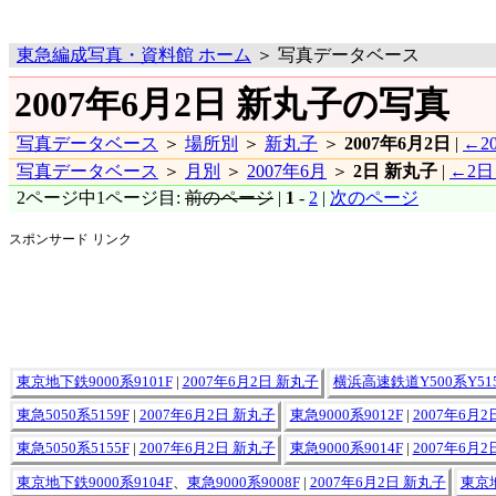
東急編成写真・資料館 ホーム
＞ 写真データベース
2007年6月2日 新丸子の写真
写真データベース
＞
場所別
＞
新丸子
＞
2007年6月2日
|
←2
写真データベース
＞
月別
＞
2007年6月
＞
2日 新丸子
|
←2日
2ページ中1ページ目:
前のページ
|
1
-
2
|
次のページ
スポンサード リンク
東京地下鉄9000系9101F
|
2007年6月2日 新丸子
横浜高速鉄道Y500系Y51
東急5050系5159F
|
2007年6月2日 新丸子
東急9000系9012F
|
2007年6月
東急5050系5155F
|
2007年6月2日 新丸子
東急9000系9014F
|
2007年6月
東京地下鉄9000系9104F
、
東急9000系9008F
|
2007年6月2日 新丸子
東京地