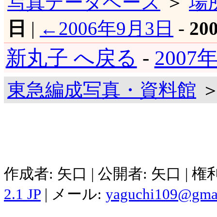
写真データベース
＞
場
日
|
←2006年9月3日
-
20
新丸子 へ戻る
-
2007
東急編成写真・資料館
＞
作成者: 矢口 | 公開者: 矢口 | 
2.1 JP
| メール:
yaguchi109@gma