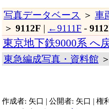
写真データベース
＞
車
＞
9112F
|
←9111F
-
911
東京地下鉄9000系 へ
東急編成写真・資料館
＞
作成者: 矢口 | 公開者: 矢口 | 