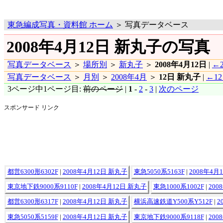
東急編成写真・資料館 ホーム
＞ 写真データベース
2008年4月12日 新丸子の写真
写真データベース
＞
場所別
＞
新丸子
＞
2008年4月12日
|
←2
写真データベース
＞
月別
＞
2008年4月
＞
12日 新丸子
|
←1
3ページ中1ページ目:
前のページ
|
1
-
2
-
3
|
次のページ
スポンサード リンク
都営6300形6302F
|
2008年4月12日 新丸子
東急5050系5163F
|
2008年4月
東京地下鉄9000系9110F
|
2008年4月12日 新丸子
東急1000系1002F
|
200
都営6300形6317F
|
2008年4月12日 新丸子
横浜高速鉄道Y500系Y512F
|
2
東急5050系5159F
|
2008年4月12日 新丸子
東京地下鉄9000系9118F
|
200