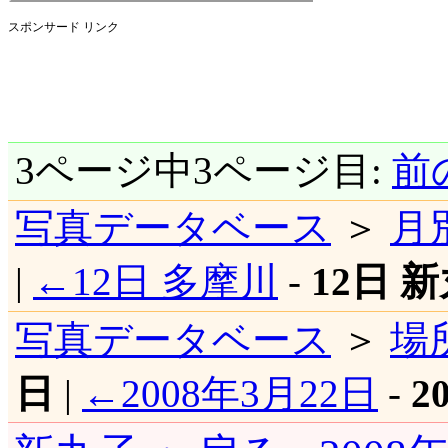
スポンサード リンク
3ページ中3ページ目:
前
写真データベース
＞
月
|
←12日 多摩川
-
12日 
写真データベース
＞
場
日
|
←2008年3月22日
-
2