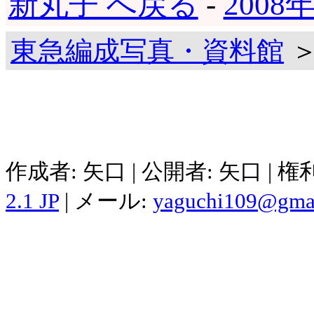
新丸子 へ戻る
-
2008
東急編成写真・資料館
＞
作成者: 矢口 | 公開者: 矢口 | 
2.1 JP
| メール:
yaguchi109@gma