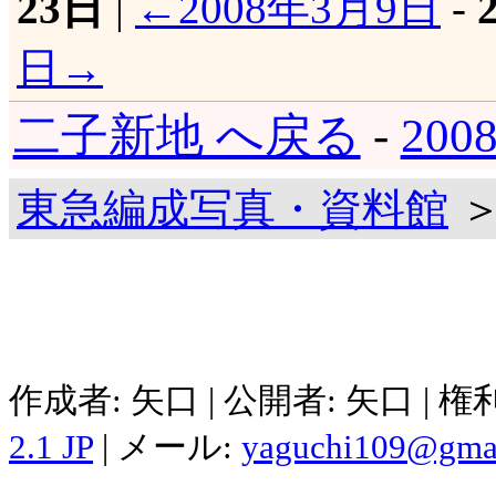
23日
|
←2008年3月9日
-
日→
二子新地 へ戻る
-
20
東急編成写真・資料館
＞
作成者: 矢口 | 公開者: 矢口 | 
2.1 JP
| メール:
yaguchi109@gma