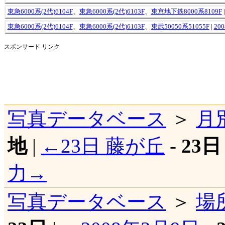
東急6000系(2代)6104F
、
東急6000系(2代)6103F
、
東京地下鉄8000系8109F
東急6000系(2代)6104F
、
東急6000系(2代)6103F
、
東武50050系51055F
|
20
スポンサード リンク
写真データベース
＞
月
地
|
←23日 藤が丘
-
23
力→
写真データベース
＞
場