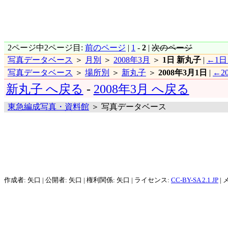
2ページ中2ページ目:
前のページ
|
1
-
2
|
次のページ
写真データベース
＞
月別
＞
2008年3月
＞
1日 新丸子
|
←1日
写真データベース
＞
場所別
＞
新丸子
＞
2008年3月1日
|
←2
新丸子 へ戻る
-
2008年3月 へ戻る
東急編成写真・資料館
＞ 写真データベース
作成者: 矢口 | 公開者: 矢口 | 権利関係: 矢口 | ライセンス:
CC-BY-SA 2.1 JP
| 