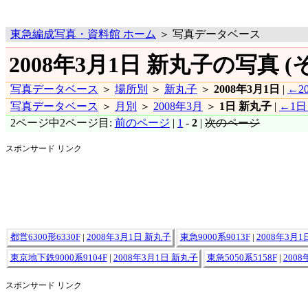
東急編成写真・資料館 ホーム
＞ 写真データベース
2008年3月1日 新丸子の写真 (
写真データベース
＞
場所別
＞
新丸子
＞
2008年3月1日
|
←2
写真データベース
＞
月別
＞
2008年3月
＞
1日 新丸子
|
←1日
2ページ中2ページ目:
前のページ
|
1
-
2
|
次のページ
スポンサード リンク
都営6300形6330F
|
2008年3月1日 新丸子
東急9000系9013F
|
2008年3月
東京地下鉄9000系9104F
|
2008年3月1日 新丸子
東急5050系5158F
|
200
スポンサード リンク