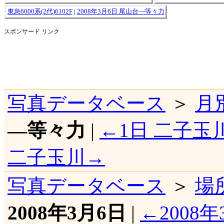
東急6000系(2代)6102F
|
2008年3月6日 尾山台―等々力
スポンサード リンク
写真データベース
＞
月
―等々力
|
←1日 二子玉
二子玉川→
写真データベース
＞
場
2008年3月6日
|
←2008年