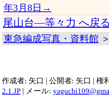
年3月8日→
尾山台―等々力 へ戻
東急編成写真・資料館
＞
作成者: 矢口 | 公開者: 矢口 | 
2.1 JP
| メール:
yaguchi109@gma