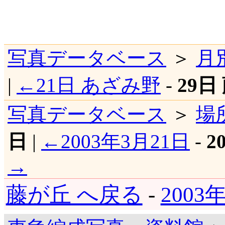
写真データベース
＞
月
|
←21日 あざみ野
-
29日
写真データベース
＞
場
日
|
←2003年3月21日
-
2
→
藤が丘 へ戻る
-
2003