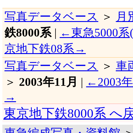
写真データベース
＞
月
鉄8000系
|
←東急5000系(
京地下鉄08系→
写真データベース
＞
車
＞
2003年11月
|
←2003
→
東京地下鉄8000系 へ
東急編成写真・資料館
＞