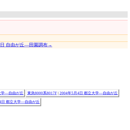
5日 自由が丘―田園調布→
立大学―自由が丘
東急8000系8017F
|
2004年5月4日 都立大学―自由が丘
月4日 都立大学―自由が丘