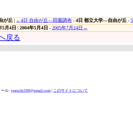
由が丘
|
←4日 自由が丘―田園調布
-
4日 都立大学―自由が丘
-
4年5月4日
|
2004年5月4日
-
2005年7月24日→
月 へ戻る
メール:
yaguchi109@gmail.com
|
このサイトについて