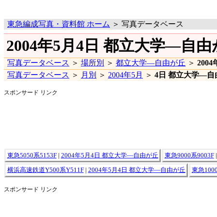
東急編成写真・資料館 ホーム
＞ 写真データベース
2004年5月4日 都立大学―自
写真データベース
＞
場所別
＞
都立大学―自由が丘
＞
200
写真データベース
＞
月別
＞
2004年5月
＞
4日 都立大学―自
スポンサード リンク
東急5050系5153F
|
2004年5月4日 都立大学―自由が丘
東急9000系9003F
横浜高速鉄道Y500系Y511F
|
2004年5月4日 都立大学―自由が丘
東急1000
スポンサード リンク