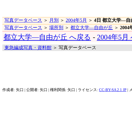
写真データベース
＞
月別
＞
2004年5月
＞
4日 都立大学―自
写真データベース
＞
場所別
＞
都立大学―自由が丘
＞
200
都立大学―自由が丘 へ戻る
-
2004年5
東急編成写真・資料館
＞ 写真データベース
作成者: 矢口 | 公開者: 矢口 | 権利関係: 矢口 | ライセンス:
CC-BY-SA 2.1 JP
| 