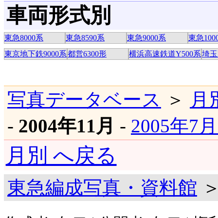
車両形式別
東急8000系
東急8590系
東急9000系
東急100
東京地下鉄9000系
都営6300形
横浜高速鉄道Y500系
埼玉
写真データベース
＞
月
-
2004年11月
-
2005年7
月別 へ戻る
東急編成写真・資料館
＞