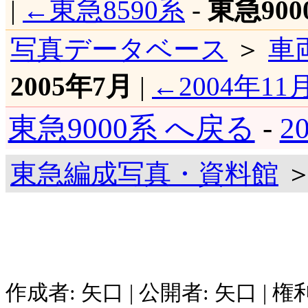
|
←東急8590系
-
東急900
写真データベース
＞
車
2005年7月
|
←2004年11
東急9000系 へ戻る
-
2
東急編成写真・資料館
＞
作成者: 矢口 | 公開者: 矢口 | 