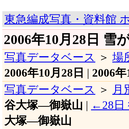
東急編成写真・資料館 
2006年10月28日
写真データベース
＞
場
2006年10月28日
|
2006年
写真データベース
＞
月
谷大塚―御嶽山
|
←28
大塚―御嶽山