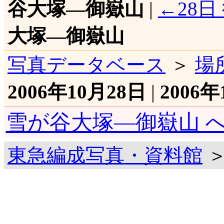
谷大塚―御嶽山
|
←28
大塚―御嶽山
写真データベース
＞
場
2006年10月28日
|
2006年
雪が谷大塚―御嶽山 
東急編成写真・資料館
＞