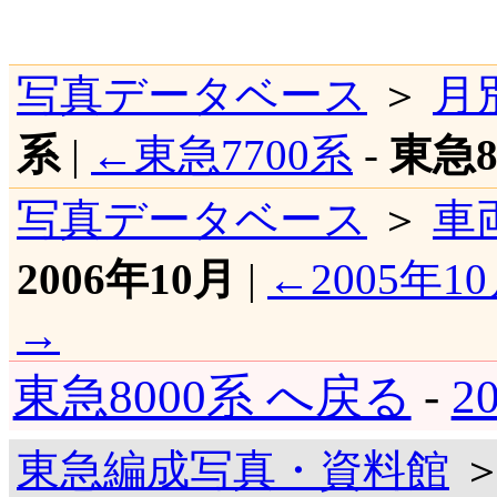
写真データベース
＞
月
系
|
←東急7700系
-
東急8
写真データベース
＞
車
2006年10月
|
←2005年1
→
東急8000系 へ戻る
-
2
東急編成写真・資料館
＞