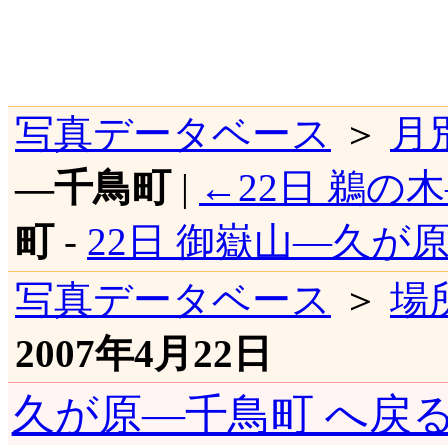
写真データベース
＞
月
―千鳥町
|
←22日 鵜の
町
-
22日 御嶽山―久が
写真データベース
＞
場
2007年4月22日
久が原―千鳥町 へ戻