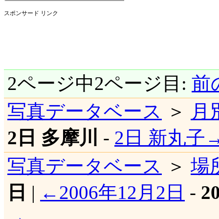
スポンサード リンク
2ページ中2ページ目:
前
写真データベース
＞
月
2日 多摩川
-
2日 新丸子
写真データベース
＞
場
日
|
←2006年12月2日
-
2
→