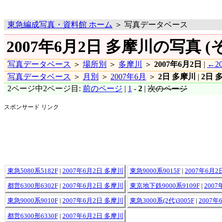
東急編成写真・資料館 ホーム
＞ 写真データベース
2007年6月2日 多摩川の写真 (
写真データベース
＞
場所別
＞
多摩川
＞
2007年6月2日
|
←2
写真データベース
＞
月別
＞
2007年6月
＞
2日 多摩川
|
2日 
2ページ中2ページ目:
前のページ
|
1
-
2
|
次のページ
スポンサード リンク
東急5080系5182F
|
2007年6月2日 多摩川
東急9000系9015F
|
2007年6月
都営6300形6302F
|
2007年6月2日 多摩川
東京地下鉄9000系9109F
|
200
東急9000系9010F
|
2007年6月2日 多摩川
東急3000系(2代)3005F
|
2007年
都営6300形6330F
|
2007年6月2日 多摩川