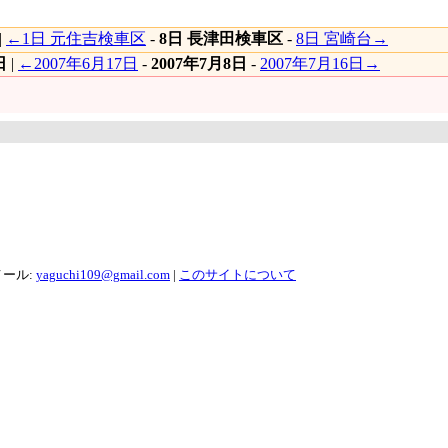
|
←1日 元住吉検車区
-
8日 長津田検車区
-
8日 宮崎台→
日
|
←2007年6月17日
-
2007年7月8日
-
2007年7月16日→
メール:
yaguchi109@gmail.com
|
このサイトについて