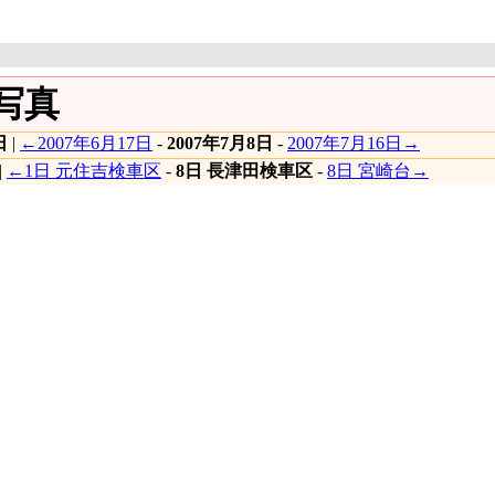
の写真
日
|
←2007年6月17日
-
2007年7月8日
-
2007年7月16日→
|
←1日 元住吉検車区
-
8日 長津田検車区
-
8日 宮崎台→