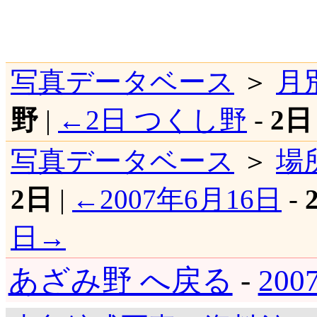
写真データベース
＞
月
野
|
←2日 つくし野
-
2日
写真データベース
＞
場
2日
|
←2007年6月16日
-
日→
あざみ野 へ戻る
-
20