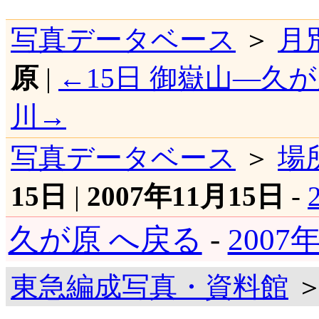
写真データベース
＞
月
原
|
←15日 御嶽山―久
川→
写真データベース
＞
場
15日
|
2007年11月15日
-
久が原 へ戻る
-
2007
東急編成写真・資料館
＞