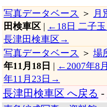
写真データベース
＞
月
田検車区
|
←18日 二子
長津田検車区→
写真データベース
＞
場
年11月18日
|
←2007年8
年11月23日→
長津田検車区 へ戻る
-