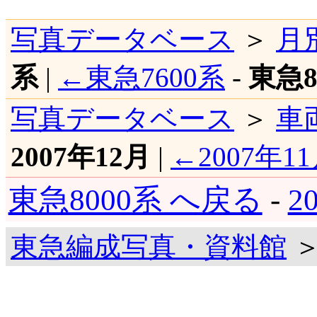
写真データベース
＞
月
系
|
←東急7600系
-
東急8
写真データベース
＞
車
2007年12月
|
←2007年1
東急8000系 へ戻る
-
2
東急編成写真・資料館
＞