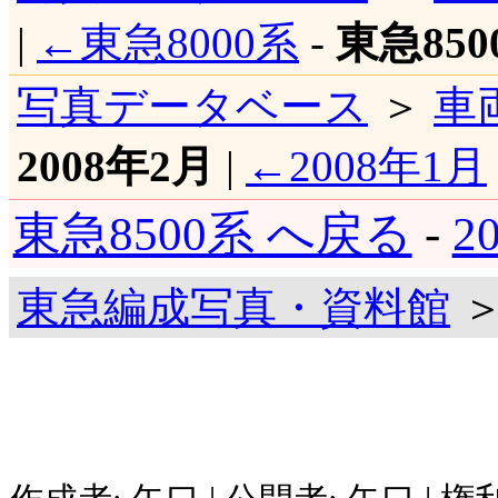
|
←東急8000系
-
東急850
写真データベース
＞
車
2008年2月
|
←2008年1月
東急8500系 へ戻る
-
2
東急編成写真・資料館
＞