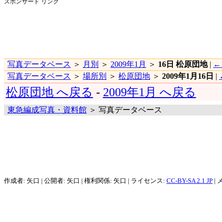
スポンサード リンク
写真データベース
＞
月別
＞
2009年1月
＞
16日 松原団地
|
←
写真データベース
＞
場所別
＞
松原団地
＞
2009年1月16日
|
松原団地 へ戻る
-
2009年1月 へ戻る
東急編成写真・資料館
＞ 写真データベース
作成者: 矢口 | 公開者: 矢口 | 権利関係: 矢口 | ライセンス:
CC-BY-SA 2.1 JP
| 