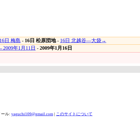
16日 梅島
-
16日 松原団地
-
16日 北越谷―大袋→
←2009年1月11日
-
2009年1月16日
メール:
yaguchi109@gmail.com
|
このサイトについて