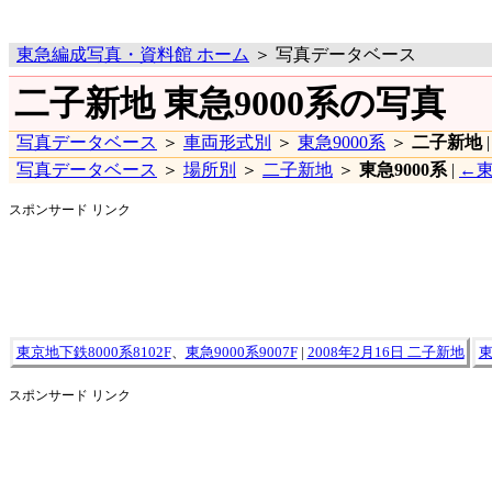
東急編成写真・資料館 ホーム
＞ 写真データベース
二子新地 東急9000系の写真
写真データベース
＞
車両形式別
＞
東急9000系
＞
二子新地
写真データベース
＞
場所別
＞
二子新地
＞
東急9000系
|
←東
スポンサード リンク
東京地下鉄8000系8102F
、
東急9000系9007F
|
2008年2月16日 二子新地
東
スポンサード リンク