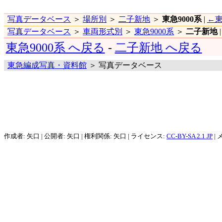
写真データベース
＞
場所別
＞
二子新地
＞
東急9000系
|
←東
写真データベース
＞
車両形式別
＞
東急9000系
＞
二子新地
東急9000系 へ戻る
-
二子新地 へ戻る
東急編成写真・資料館
＞ 写真データベース
作成者: 矢口 | 公開者: 矢口 | 権利関係: 矢口 | ライセンス:
CC-BY-SA 2.1 JP
| 