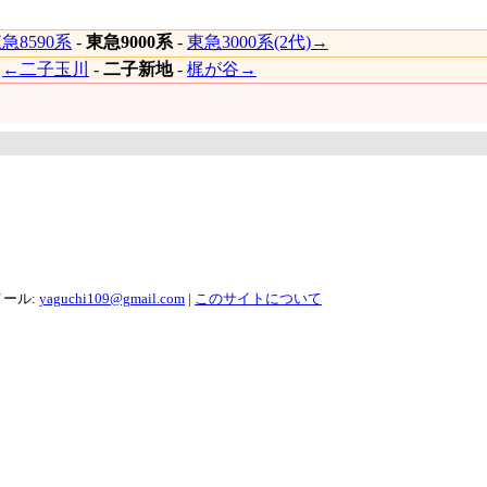
急8590系
-
東急9000系
-
東急3000系(2代)→
|
←二子玉川
-
二子新地
-
梶が谷→
メール:
yaguchi109@gmail.com
|
このサイトについて