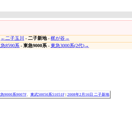
|
←二子玉川
-
二子新地
-
梶が谷→
急8590系
-
東急9000系
-
東急3000系(2代)→
急9000系9007F
、
東武50050系51051F
|
2008年2月16日 二子新地