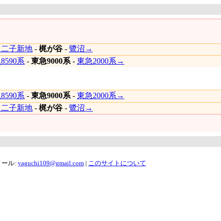
←二子新地
-
梶が谷
-
鷺沼→
8590系
-
東急9000系
-
東急2000系→
8590系
-
東急9000系
-
東急2000系→
←二子新地
-
梶が谷
-
鷺沼→
メール:
yaguchi109@gmail.com
|
このサイトについて