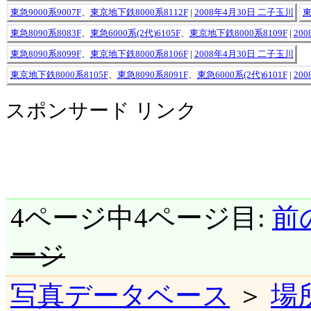
東急9000系9007F
、
東京地下鉄8000系8112F
|
2008年4月30日 二子玉川
東
東急8090系8083F
、
東急6000系(2代)6105F
、
東京地下鉄8000系8109F
|
20
東急8090系8099F
、
東京地下鉄8000系8106F
|
2008年4月30日 二子玉川
東京地下鉄8000系8105F
、
東急8090系8091F
、
東急6000系(2代)6101F
|
20
スポンサード リンク
4ページ中4ページ目:
前
ージ
写真データベース
＞
場