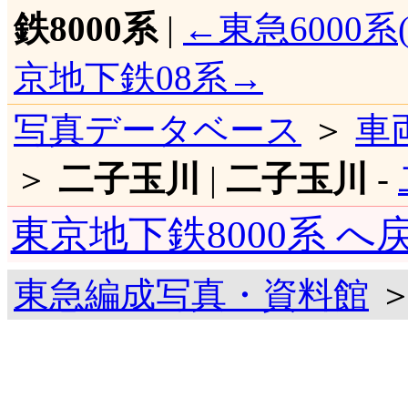
鉄8000系
|
←東急6000系(
京地下鉄08系→
写真データベース
＞
車
＞
二子玉川
|
二子玉川
-
東京地下鉄8000系 へ
東急編成写真・資料館
＞