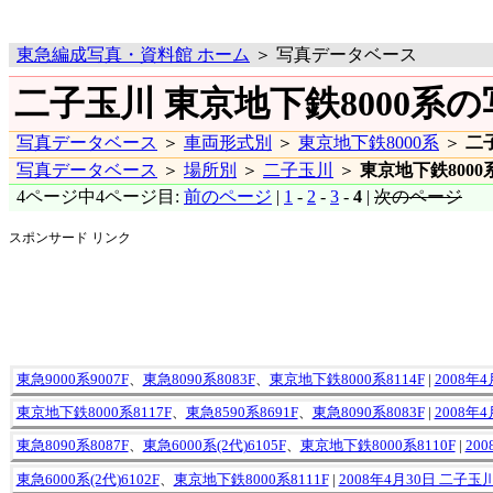
東急編成写真・資料館 ホーム
＞ 写真データベース
二子玉川 東京地下鉄8000系の写
写真データベース
＞
車両形式別
＞
東京地下鉄8000系
＞
二
写真データベース
＞
場所別
＞
二子玉川
＞
東京地下鉄8000
4ページ中4ページ目:
前のページ
|
1
-
2
-
3
-
4
|
次のページ
スポンサード リンク
東急9000系9007F
、
東急8090系8083F
、
東京地下鉄8000系8114F
|
2008年
東京地下鉄8000系8117F
、
東急8590系8691F
、
東急8090系8083F
|
2008年
東急8090系8087F
、
東急6000系(2代)6105F
、
東京地下鉄8000系8110F
|
20
東急6000系(2代)6102F
、
東京地下鉄8000系8111F
|
2008年4月30日 二子玉