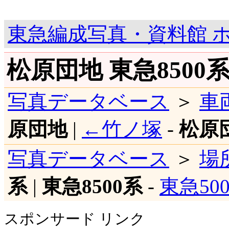
東急編成写真・資料館 
松原団地 東急8500
写真データベース
＞
車
原団地
|
←竹ノ塚
-
松原
写真データベース
＞
場
系
|
東急8500系
-
東急500
スポンサード リンク