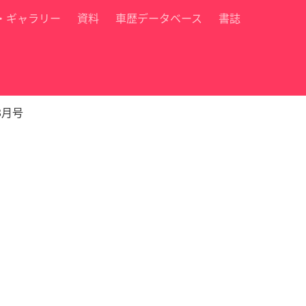
・ギャラリー
資料
車歴データベース
書誌
8月号