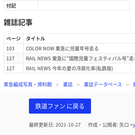
付記
雑誌記事
ページ
タイトル
103
COLOR NOW 東急に児童年号走る
127
RAIL NEWS 東急に“国際児童フェスティバル号”走
127
RAIL NEWS 今年の夏の冷房化率(私鉄版)
東急編成写真・資料館
書誌
書誌データベース
鉄道ファン
に戻る
最終更新日
:
2021-10-27
作成・公開者
:
矢口
<