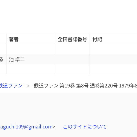
著者
全国書誌番号
付記
る
池 卓二
鉄道ファン
鉄道ファン 第19巻 第8号 通巻第220号 1979年
yaguchi109@gmail.com
>
このサイトについて