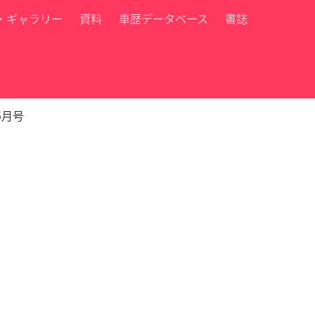
・ギャラリー
資料
車歴データベース
書誌
5月号