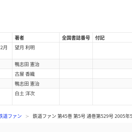
著者
全国書誌番号
付記
年2月
望月 利明
鴨志田 憲治
古屋 香織
鴨志田 憲治
)
白土 洋次
鉄道ファン
鉄道ファン 第45巻 第5号 通巻第529号 2005年