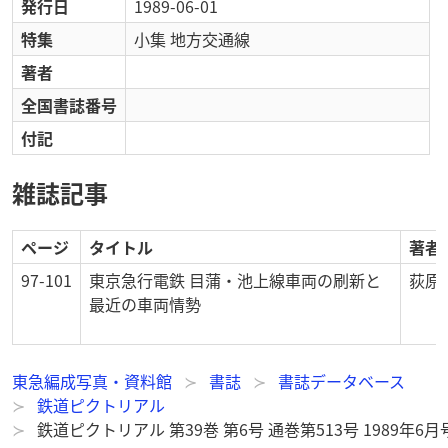
発行日
1989-06-01
特集
小集 地方交通線
著者
全国書誌番号
付記
雑誌記事
ページ
タイトル
著者
97-101
東京急行電鉄 目蒲・池上線車両の刷新と
荻原
最近の車両情勢
東急編成写真・資料館
書誌
書誌データベース
鉄道ピクトリアル
鉄道ピクトリアル 第39巻 第6号 通巻第513号 1989年6月