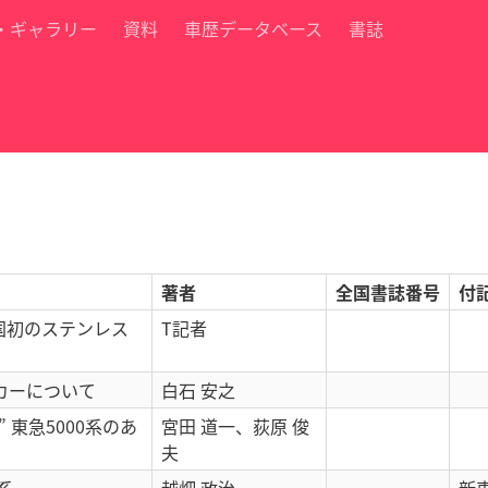
・ギャラリー
資料
車歴データベース
書誌
著者
全国書誌番号
付
国初のステンレス
T記者
スカーについて
白石 安之
 東急5000系のあ
宮田 道一
、
荻原 俊
夫