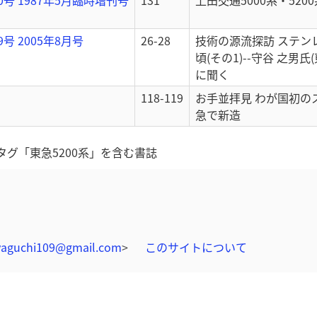
80号 1987年5月臨時増刊号
131
上田交通5000系・5200
9号 2005年8月号
26-28
技術の源流探訪 ステン
頃(その1)--守谷 之男氏
に聞く
118-119
お手並拝見 わが国初の
急で新造
タグ「東急5200系」を含む書誌
yaguchi109@gmail.com
>
このサイトについて