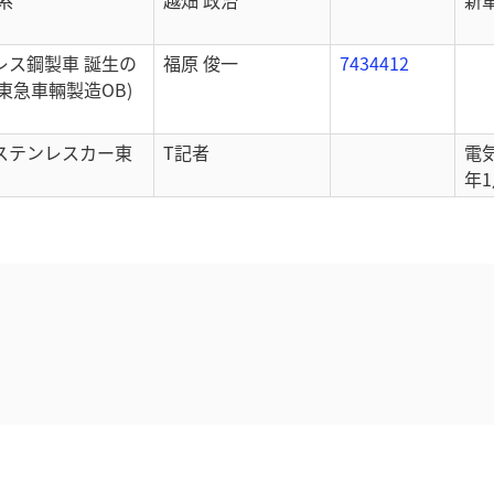
系
越畑 政治
新
レス鋼製車 誕生の
福原 俊一
7434412
(東急車輛製造OB)
ステンレスカー東
T記者
電気
年