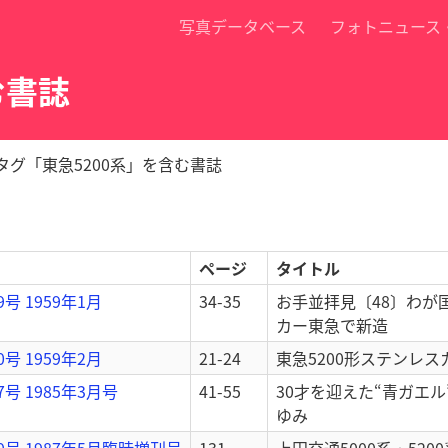
写真データベース
フォトニュース
む書誌
タグ「東急5200系」を含む書誌
ページ
タイトル
9号 1959年1月
34-35
お手並拝見〔48〕わが
カー東急で新造
0号 1959年2月
21-24
東急5200形ステンレ
7号 1985年3月号
41-55
30才を迎えた“青ガエル”
ゆみ