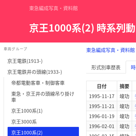
東急編成写真・資料館
京王1000系(2) 時系列
車両グループ
東急編成写真・資料館
京王電鉄(1913-)
形式別車歴表
時
京王電鉄井の頭線(1933-)
帝都電動客車・制御客車
日付
摘要
東急・京王井の頭線吊り掛け
1995-11-17
竣功
車
1995-11-21
竣功
京王1000系(1)
1996-01-19
竣功
京王3000系
1996-02-01
竣功
京王1000系(2)