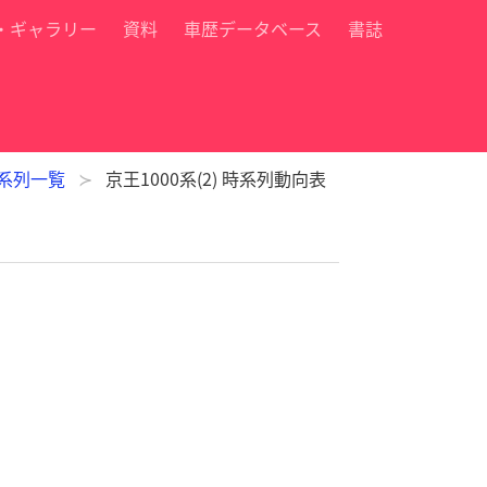
・ギャラリー
資料
車歴データベース
書誌
 系列一覧
京王1000系(2) 時系列動向表