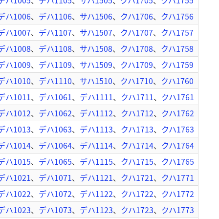
デハ1005
、
デハ1105
、
サハ1505
、
クハ1705
、
クハ1755
デハ1006
、
デハ1106
、
サハ1506
、
クハ1706
、
クハ1756
デハ1007
、
デハ1107
、
サハ1507
、
クハ1707
、
クハ1757
デハ1008
、
デハ1108
、
サハ1508
、
クハ1708
、
クハ1758
デハ1009
、
デハ1109
、
サハ1509
、
クハ1709
、
クハ1759
デハ1010
、
デハ1110
、
サハ1510
、
クハ1710
、
クハ1760
デハ1011
、
デハ1061
、
デハ1111
、
クハ1711
、
クハ1761
デハ1012
、
デハ1062
、
デハ1112
、
クハ1712
、
クハ1762
デハ1013
、
デハ1063
、
デハ1113
、
クハ1713
、
クハ1763
デハ1014
、
デハ1064
、
デハ1114
、
クハ1714
、
クハ1764
デハ1015
、
デハ1065
、
デハ1115
、
クハ1715
、
クハ1765
デハ1021
、
デハ1071
、
デハ1121
、
クハ1721
、
クハ1771
デハ1022
、
デハ1072
、
デハ1122
、
クハ1722
、
クハ1772
デハ1023
、
デハ1073
、
デハ1123
、
クハ1723
、
クハ1773