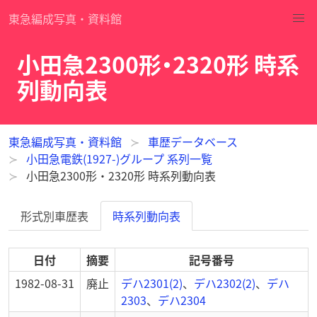
東急編成写真・資料館
小田急2300形・2320形 時系
列動向表
東急編成写真・資料館
車歴データベース
小田急電鉄(1927-)グループ 系列一覧
小田急2300形・2320形 時系列動向表
形式別車歴表
時系列動向表
日付
摘要
記号番号
1982-08-31
廃止
デハ2301(2)
、
デハ2302(2)
、
デハ
2303
、
デハ2304