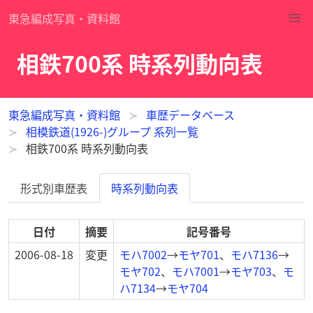
東急編成写真・資料館
相鉄700系 時系列動向表
東急編成写真・資料館
車歴データベース
相模鉄道(1926-)グループ 系列一覧
相鉄700系 時系列動向表
形式別車歴表
時系列動向表
日付
摘要
記号番号
2006-08-18
変更
モハ7002
→
モヤ701
、
モハ7136
→
モヤ702
、
モハ7001
→
モヤ703
、
モ
ハ7134
→
モヤ704