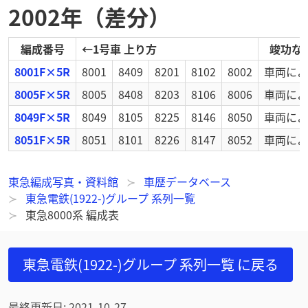
2002年（差分）
編成番号
←
1号車 上り方
竣功な
8001F×5R
8001
8409
8201
8102
8002
車両によ
8005F×5R
8005
8408
8203
8106
8006
車両によ
8049F×5R
8049
8105
8225
8146
8050
車両によ
8051F×5R
8051
8101
8226
8147
8052
車両によ
東急編成写真・資料館
車歴データベース
東急電鉄(1922-)グループ 系列一覧
東急8000系 編成表
東急電鉄(1922-)グループ 系列一覧
に戻る
最終更新日
:
2021-10-27