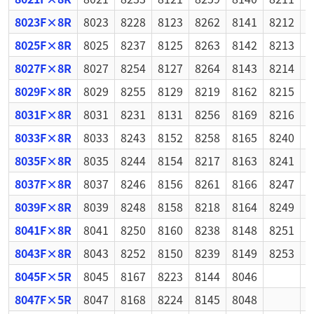
8023F×8R
8023
8228
8123
8262
8141
8212
8
8025F×8R
8025
8237
8125
8263
8142
8213
8
8027F×8R
8027
8254
8127
8264
8143
8214
8
8029F×8R
8029
8255
8129
8219
8162
8215
8
8031F×8R
8031
8231
8131
8256
8169
8216
8
8033F×8R
8033
8243
8152
8258
8165
8240
8
8035F×8R
8035
8244
8154
8217
8163
8241
8
8037F×8R
8037
8246
8156
8261
8166
8247
8
8039F×8R
8039
8248
8158
8218
8164
8249
8
8041F×8R
8041
8250
8160
8238
8148
8251
8
8043F×8R
8043
8252
8150
8239
8149
8253
8
8045F×5R
8045
8167
8223
8144
8046
8047F×5R
8047
8168
8224
8145
8048