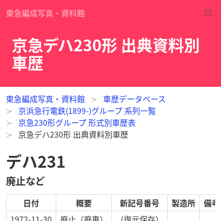
東急編成写真・資料館
京急デハ230形 出典資料別
車歴
東急編成写真・資料館
車歴データベース
京浜急行電鉄(1899-)グループ 系列一覧
京急230形グループ 形式別車歴表
京急デハ230形 出典資料別車歴
デハ231
廃止など
日付
概要
新記号番号
製造所
備考
1972-11-30
廃止
（廃車）
（復元保存）