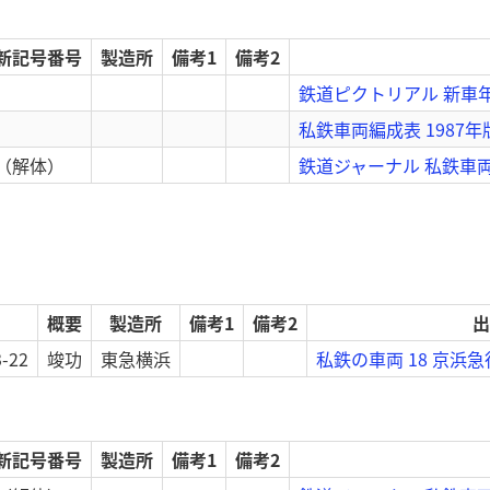
新記号番号
製造所
備考1
備考2
鉄道ピクトリアル 新車年
私鉄車両編成表 1987年
（解体）
鉄道ジャーナル 私鉄車両の
概要
製造所
備考1
備考2
出
3-22
竣功
東急横浜
私鉄の車両 18 京浜
新記号番号
製造所
備考1
備考2