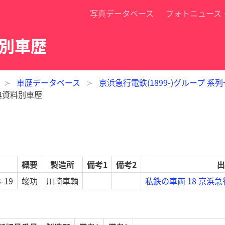
写真データベース
フォトニュース
料別車歴
車歴データベース
京浜急行電鉄(1899-)グループ 系
出典資料別車歴
概要
製造所
備考1
備考2
出
3-19
竣功
川崎車輌
私鉄の車両 18 京浜