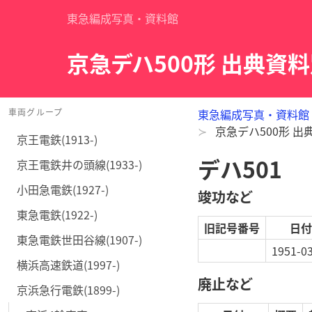
東急編成写真・資料館
京急デハ500形 出典資
車両グループ
東急編成写真・資料館
京急デハ500形 
京王電鉄(1913-)
デハ501
京王電鉄井の頭線(1933-)
小田急電鉄(1927-)
竣功など
東急電鉄(1922-)
旧記号番号
日付
東急電鉄世田谷線(1907-)
1951-0
横浜高速鉄道(1997-)
廃止など
京浜急行電鉄(1899-)