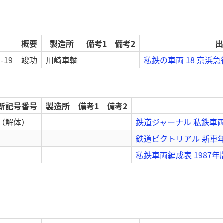
概要
製造所
備考1
備考2
出
3-19
竣功
川崎車輌
私鉄の車両 18 京浜
新記号番号
製造所
備考1
備考2
（解体）
鉄道ジャーナル 私鉄車両の
鉄道ピクトリアル 新車年
私鉄車両編成表 1987年