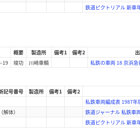
鉄道ピクトリアル 新車年
概要
製造所
備考1
備考2
出
3-19
竣功
川崎車輌
私鉄の車両 18 京浜
新記号番号
製造所
備考1
備考2
私鉄車両編成表 1987年
（解体）
鉄道ジャーナル 私鉄車両の
鉄道ピクトリアル 新車年