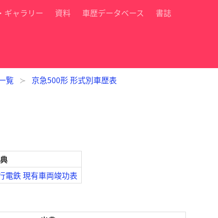
・ギャラリー
資料
車歴データベース
書誌
列一覧
京急500形 形式別車歴表
典
急行電鉄 現有車両竣功表