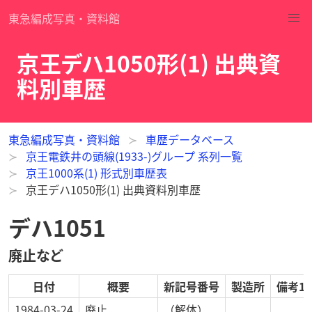
東急編成写真・資料館
京王デハ1050形(1) 出典資
料別車歴
東急編成写真・資料館
車歴データベース
京王電鉄井の頭線(1933-)グループ 系列一覧
京王1000系(1) 形式別車歴表
京王デハ1050形(1) 出典資料別車歴
デハ1051
廃止など
日付
概要
新記号番号
製造所
備考1
1984-03-24
廃止
（解体）