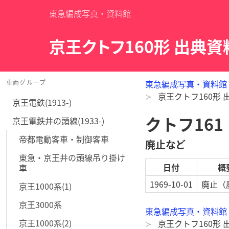
東急編成写真・資料館
京王クトフ160形 出典
車両グループ
東急編成写真・資料館
京王クトフ160形
京王電鉄(1913-)
クトフ161
京王電鉄井の頭線(1933-)
帝都電動客車・制御客車
廃止など
東急・京王井の頭線吊り掛け
日付
概
車
1969-10-01
廃止
（
京王1000系(1)
京王3000系
東急編成写真・資料館
京王1000系(2)
京王クトフ160形