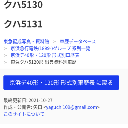
クハ5130
クハ5131
東急編成写真・資料館
車歴データベース
京浜急行電鉄(1899-)グループ 系列一覧
京浜デ40形・120形 形式別車歴表
東急クハ5120形 出典資料別車歴
京浜デ40形・120形 形式別車歴表
に戻る
最終更新日
:
2021-10-27
作成・公開者
:
矢口
<
yaguchi109@gmail.com
>
このサイトについて