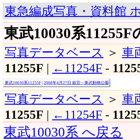
東急編成写真・資料館 
東武10030系11255
写真データベース
＞
車
11255F
|
←11254F
-
1125
東武10030系11255F
|
2008年4月27日 姫宮―東武動物公園
写真データベース
＞
車
11255F
|
←11254F
-
1125
東武10030系 へ戻る