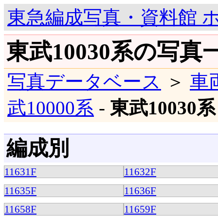
東急編成写真・資料館 
東武10030系の写真
写真データベース
＞
車
武10000系
-
東武10030系
編成別
11631F
11632F
11635F
11636F
11658F
11659F