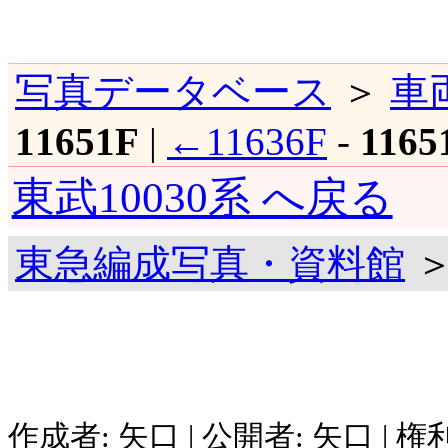
写真データベース
＞
車
11651F
|
←11636F
-
1165
東武10030系 へ戻る
東急編成写真・資料館
＞
作成者: 矢口 | 公開者: 矢口 | 